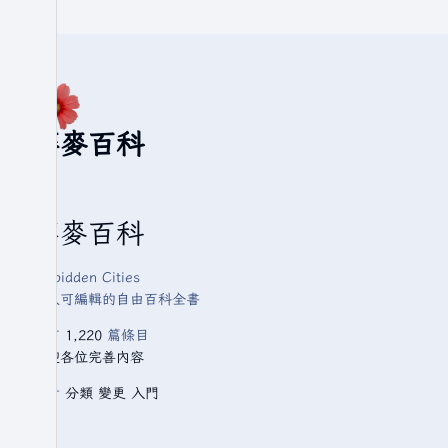
華麥百科
華麥百科
Forbidden Cities
人人可編輯的自由百科全書
已有
1,220
篇條目
歡迎各位完善內容
查看
分類
變更
入門