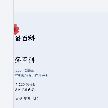
華麥百科
華麥百科
Forbidden Cities
人人可編輯的自由百科全書
已有
1,220
篇條目
歡迎各位完善內容
查看
分類
變更
入門