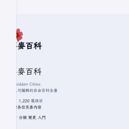
華麥百科
華麥百科
Forbidden Cities
人人可編輯的自由百科全書
已有
1,220
篇條目
歡迎各位完善內容
查看
分類
變更
入門