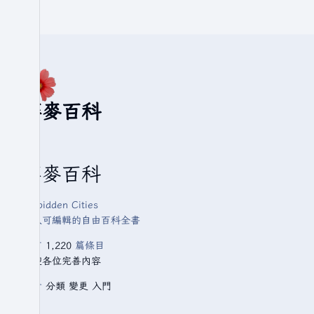
華麥百科
華麥百科
Forbidden Cities
人人可編輯的自由百科全書
已有
1,220
篇條目
歡迎各位完善內容
查看
分類
變更
入門