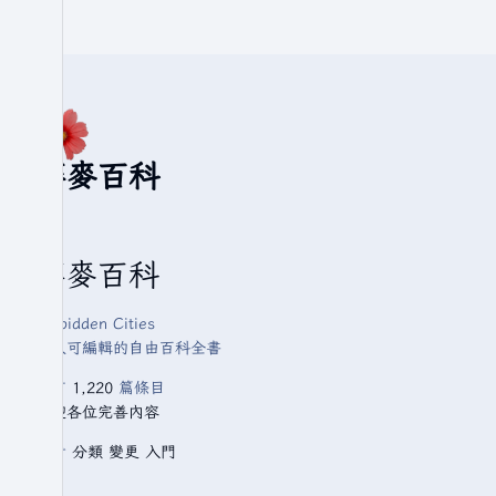
華麥百科
華麥百科
Forbidden Cities
人人可編輯的自由百科全書
已有
1,220
篇條目
歡迎各位完善內容
查看
分類
變更
入門