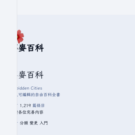
華麥百科
華麥百科
Forbidden Cities
人人可編輯的自由百科全書
已有
1,219
篇條目
歡迎各位完善內容
查看
分類
變更
入門