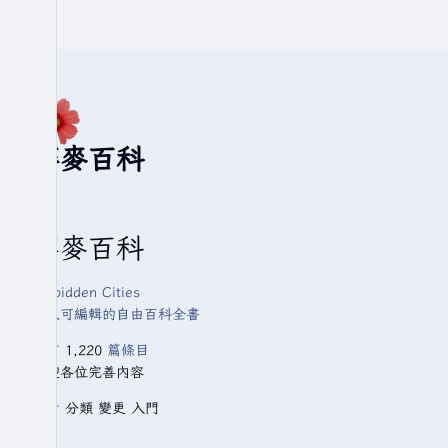
華麥百科
華麥百科
Forbidden Cities
人人可編輯的自由百科全書
已有
1,220
篇條目
歡迎各位完善內容
查看
分類
變更
入門