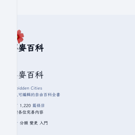
華麥百科
華麥百科
Forbidden Cities
人人可編輯的自由百科全書
已有
1,220
篇條目
歡迎各位完善內容
查看
分類
變更
入門