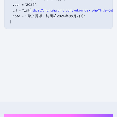
   year = "2025",

   url = "
\url{
https://chunghwamc.com/wiki/index.php?titl
   note = "[線上資源；訪問於2026年08月7日]"
