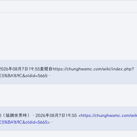
26年08月7日19:55查閲自https://chunghwamc.com/wiki/index.php?
E5%BA%9C&oldid=5665．
30（協調世界時）．2026年08月7日19:55 <
https://chunghwamc.com/wik
E5%BA%9C&oldid=5665
>．