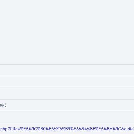
界時）
ndex.php?title=%E5%9C%B0%E6%96%B9%E6%94%BF%E5%BA%9C&oldid