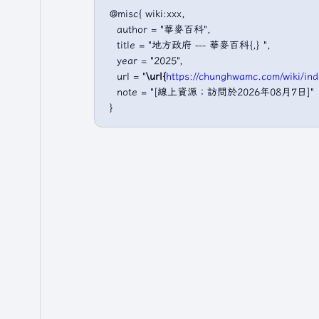
 @misc{ wiki:xxx,

   author = "華麥百科",

   title = "地方政府 --- 華麥百科{,} ",

   year = "2025",

   url = "
\url{
https://chunghwamc.com/wiki
   note = "[線上資源；訪問於2026年08月7日]"
