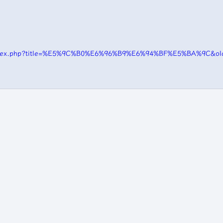
/index.php?title=%E5%9C%B0%E6%96%B9%E6%94%BF%E5%BA%9C&ol