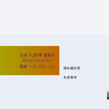
1,219
已有
篇條目
歡迎各位完善內容
查看
分類
變更
入門
隱私權政策
免責聲明