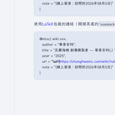
   note = "[線上資源；訪問於2026年08月5日]"

使用
LaTeX
包裝的連結（開頭某處的
\usepack
 @misc{ wiki:xxx,

   author = "華麥百科",

   title = "瓦爾海姆:創傷撕裂者 --- 華麥百科{,} ",
   year = "2025",

   url = "
\url{
https://chunghwamc.com/wi
   note = "[線上資源；訪問於2026年08月5日]"
