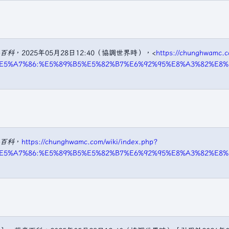
百科
，2025年05月28日12:40（協調世界時），<
https://chunghwamc.c
%E5%A7%86:%E5%89%B5%E5%82%B7%E6%92%95%E8%A3%82%E8%8
百科
，
https://chunghwamc.com/wiki/index.php?
%E5%A7%86:%E5%89%B5%E5%82%B7%E6%92%95%E8%A3%82%E8%