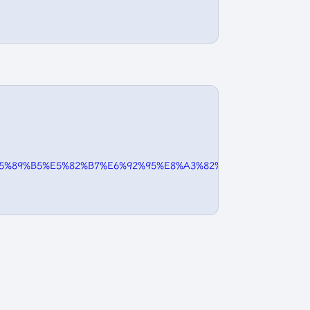
6:%E5%89%B5%E5%82%B7%E6%92%95%E8%A3%82%E8%80%85&oldid=