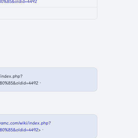
%85&oldid=4492
ndex.php?
0%85&oldid=4492．
wamc.com/wiki/index.php?
0%85&oldid=4492
>．