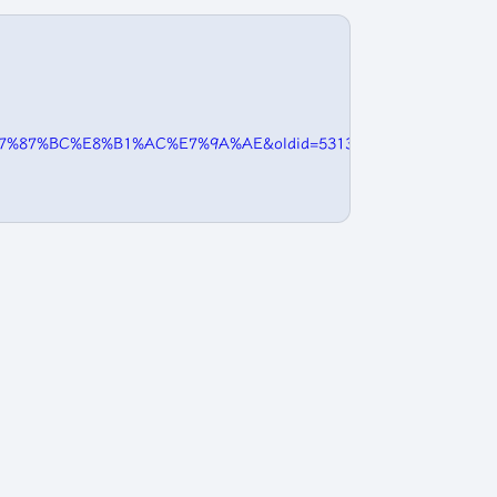
:%E7%87%BC%E8%B1%AC%E7%9A%AE&oldid=5313
}
",
