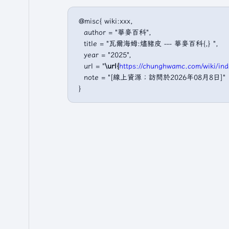
 @misc{ wiki:xxx,

   author = "華麥百科",

   title = "瓦爾海姆:燼豬皮 --- 華麥百科{,} ",

   year = "2025",

   url = "
\url{
https://chunghwamc.com/wik
   note = "[線上資源；訪問於2026年08月8日]"
