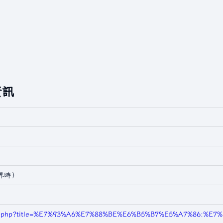
資訊
世界時）
index.php?title=%E7%93%A6%E7%88%BE%E6%B5%B7%E5%A7%86:%