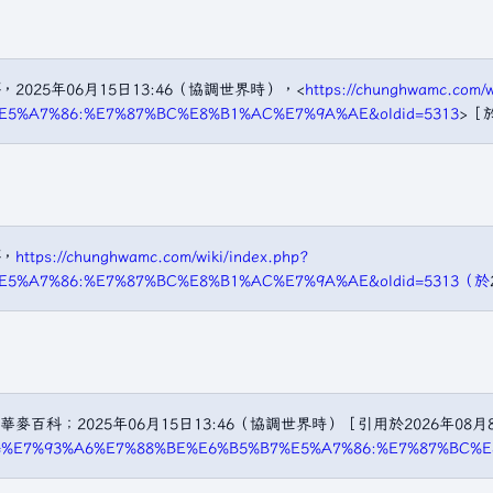
，2025年06月15日13:46（協調世界時），<
https://chunghwamc.com/w
%E5%A7%86:%E7%87%BC%E8%B1%AC%E7%9A%AE&oldid=5313
>［
，
https://chunghwamc.com/wiki/index.php?
%E5%A7%86:%E7%87%BC%E8%B1%AC%E7%9A%AE&oldid=5313（於
百科；2025年06月15日13:46（協調世界時）［引用於2026年08
p?title=%E7%93%A6%E7%88%BE%E6%B5%B7%E5%A7%86:%E7%87%BC