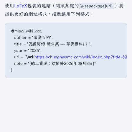
使用
LaTeX
包裝的連結（開頭某處的
）將
\usepackage{url}
提供更好的網址格式，推薦選用下列格式：
 @misc{ wiki:xxx,

   author = "華麥百科",

   title = "瓦爾海姆:蒲公英 --- 華麥百科{,} ",

   year = "2025",

   url = "
\url{
https://chunghwamc.com/wiki/index.php?ti
   note = "[線上資源；訪問於2026年08月8日]"
