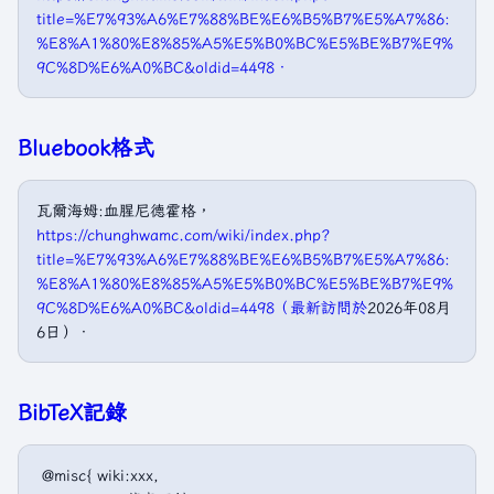
title=%E7%93%A6%E7%88%BE%E6%B5%B7%E5%A7%86:
%E8%A1%80%E8%85%A5%E5%B0%BC%E5%BE%B7%E9%
9C%8D%E6%A0%BC&oldid=4498．
Bluebook格式
瓦爾海姆:血腥尼德霍格，
https://chunghwamc.com/wiki/index.php?
title=%E7%93%A6%E7%88%BE%E6%B5%B7%E5%A7%86:
%E8%A1%80%E8%85%A5%E5%B0%BC%E5%BE%B7%E9%
9C%8D%E6%A0%BC&oldid=4498（最新訪問於
2026年08月
6日）．
BibTeX記錄
 @misc{ wiki:xxx,
