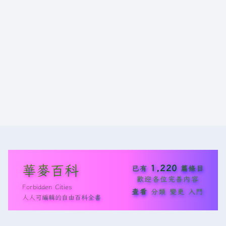
華麥百科
1,220
已有
篇條目
歡迎各位完善內容
Forbidden Cities
查看
分類
變更
入門
人人可編輯的自由百科全書