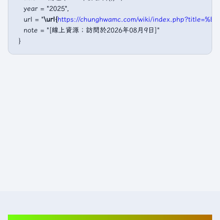
   year = "2025",

   url = "
\url{
https://chunghwamc.com/wiki/index.php?titl
   note = "[線上資源；訪問於2026年08月9日]"
