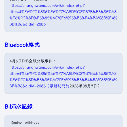
https://chunghwamc.com/wiki/index.php?
title=4%E6%9C%886%E6%97%A5D%C2%B7B%E5%85%A8
%E6%9C%8D%E5%85%AC%E6%95%B5%E4%BA%8B%E4%
BB%B6&oldid=2086．
Bluebook格式
4月6日D·B全服公敵事件，
https://chunghwamc.com/wiki/index.php?
title=4%E6%9C%886%E6%97%A5D%C2%B7B%E5%85%A8
%E6%9C%8D%E5%85%AC%E6%95%B5%E4%BA%8B%E4%
BB%B6&oldid=2086（最新訪問於
2026年08月7日）．
BibTeX記錄
 @misc{ wiki:xxx,
