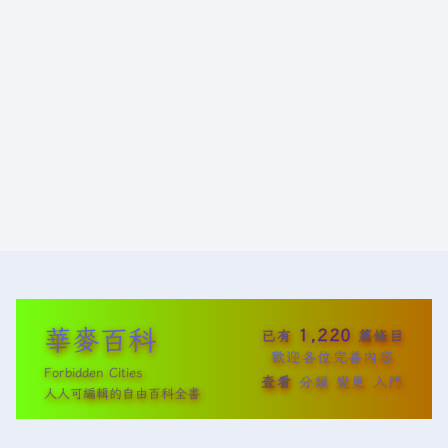
華麥百科
1,220
已有
篇條目
歡迎各位完善內容
Forbidden Cities
查看
分類
變更
入門
人人可編輯的自由百科全書