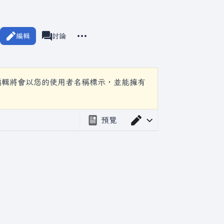
更多操作
編輯
頁面
討論
associated-pages
編輯將會以您的使用者名稱標示，並能擁有
預覽
切換編輯器