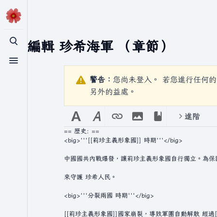
正在編輯
珍希海軍
（章節）
切換搜尋
切換選單
警告：
您尚未登入。 若您進行任何的
另外的益處。
進階