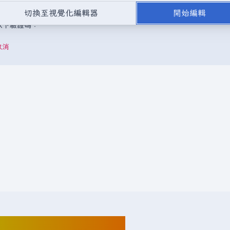
，或是取自不受版權保護的公開領域或自由資源。
請勿在未經授權的情況
切換至視覺化編輯器
開始編輯
成以下驗證碼：
取消