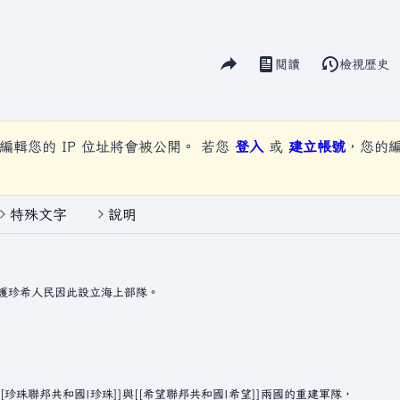
分享此頁面
閱讀
檢視歷史
視圖
編輯您的 IP 位址將會被公開。 若您
登入
或
建立帳號
，您的
特殊文字
說明