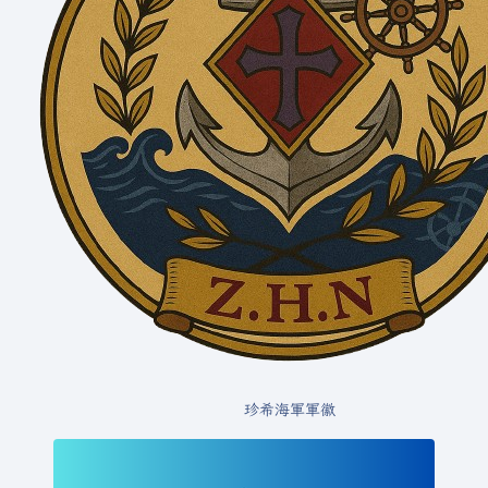
珍希海軍軍徽