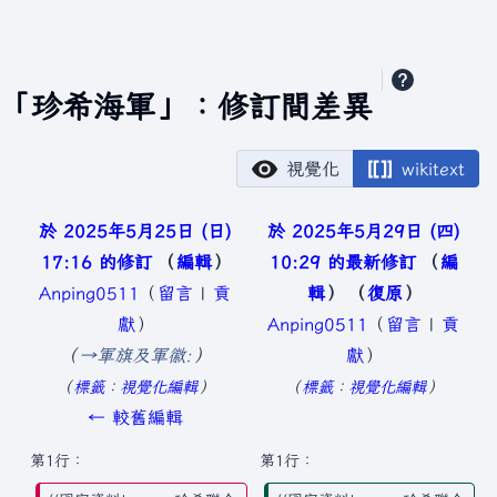
「珍希海軍」：修訂間差異
視覺化
wikitext
於 2025年5月25日 (日)
於 2025年5月29日 (四)
17:16 的修訂
編輯
10:29 的最新修訂
編
Anping0511
（
留言
|
貢
輯
復原
獻
）
Anping0511
（
留言
|
貢
→
軍旗及軍徽:
獻
）
無
標籤
：
視覺化編輯
標籤
：
視覺化編輯
編
← 較舊編輯
輯
第1行：
第1行：
摘