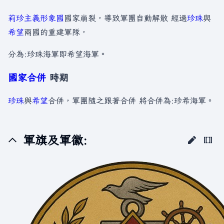
莉珍主義形象國
國家崩裂，導致軍團自動解散 經過
珍珠
與
希望
兩國的重建軍隊，
分為:珍珠海軍即希望海軍。
國家合併
時期
珍珠
與
希望
合併，軍團隨之跟著合併 將合併為:珍希海軍。
軍旗及軍徽: