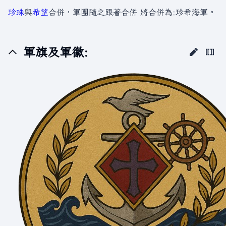
珍珠
與
希望
合併，軍團隨之跟著合併 將合併為:珍希海軍。
軍旗及軍徽: