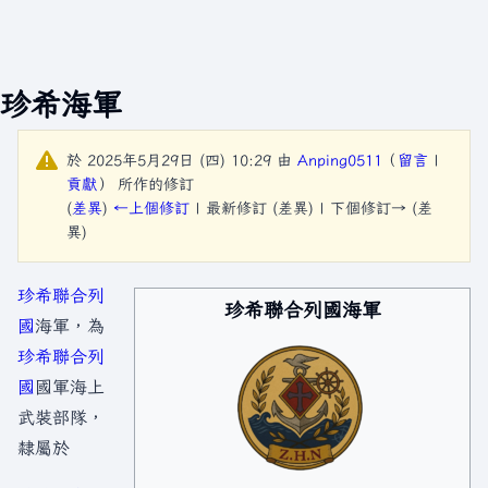
珍希海軍
於 2025年5月29日 (四) 10:29 由
Anping0511
（
留言
|
貢獻
）
所作的修訂
(
差異
)
←上個修訂
| 最新修訂 (差異) | 下個修訂→ (差
異)
珍希聯合列
珍希聯合列國海軍
國
海軍，為
珍希聯合列
國
國軍海上
武裝部隊，
隸屬於