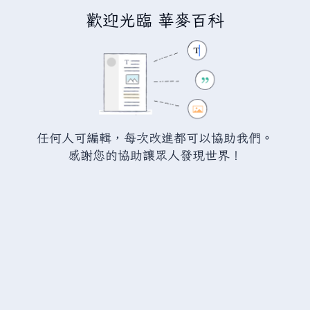
歡迎光臨 華麥百科
正在編輯「
珍珠聯邦共和國
」
警告：
您尚未登入。 若您進行任何的編輯您的 IP
位址將會被公開。 若您
登入
或
建立帳號
，您的
任何人可編輯，每次改進都可以協助我們。
編輯將會以您的使用者名稱標示，並能擁有另外的
感謝您的協助讓眾人發現世界！
益處。
切換
進階
特殊文字
說明