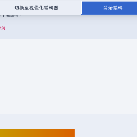
，或是取自不受版權保護的公開領域或自由資源。
請勿在未經授權的情況
切換至視覺化編輯器
開始編輯
成以下驗證碼：
取消