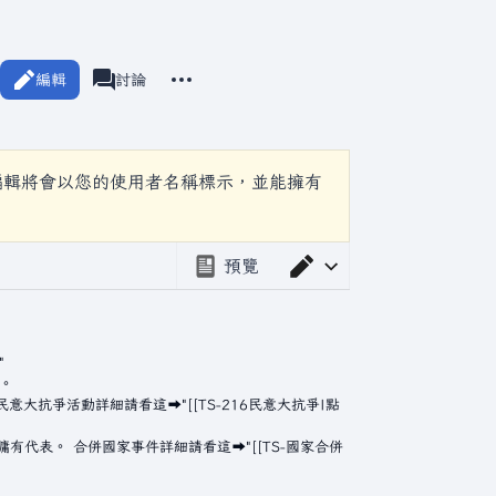
更多操作
編輯
頁面
討論
associated-pages
編輯將會以您的使用者名稱標示，並能擁有
預覽
切換編輯器