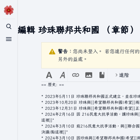
正在編輯
珍珠聯邦共和國
（章節）
切換搜尋
切換選單
警告：
您尚未登入。 若您進行任何的
另外的益處。
進階