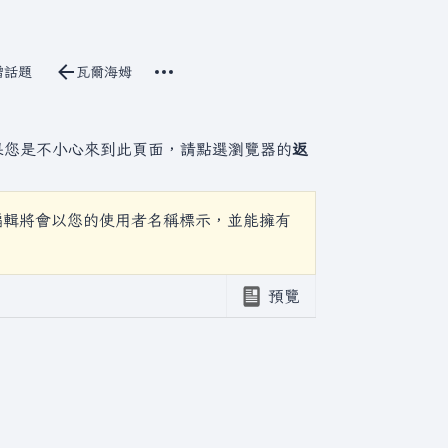
更多操作
立原始碼
增話題
瓦爾海姆
討論
associated-pages
果您是不小心來到此頁面，請點選瀏覽器的
返
編輯將會以您的使用者名稱標示，並能擁有
預覽