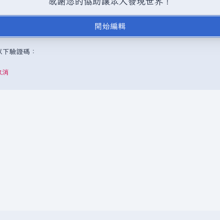
感謝您的協助讓眾人發現世界！
BY-SA（創用CC 姓名標示─相同方式分享）授權條款發佈（詳情請見
說
開始編輯
，或是取自不受版權保護的公開領域或自由資源。
請勿在未經授權的情況
成以下驗證碼：
取消