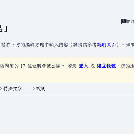
建
新
視圖
品
」
，請在下方的編輯方塊中輸入內容（詳情請參考
說明頁面
）。如
編輯您的 IP 位址將會被公開。 若您
登入
或
建立帳號
，您的
特殊文字
說明