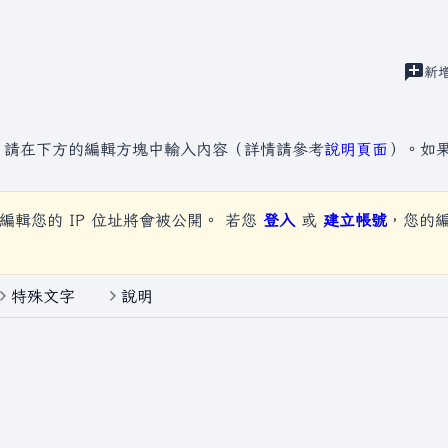
建
新
視圖
」
，請在下方的編輯方塊中輸入內容（詳情請參考
說明頁面
）。如
編輯您的 IP 位址將會被公開。 若您
登入
或
建立帳號
，您的
特殊文字
說明