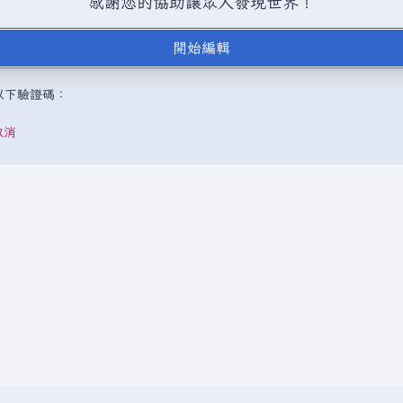
感謝您的協助讓眾人發現世界！
BY-SA（創用CC 姓名標示─相同方式分享）授權條款發佈（詳情請見
說
開始編輯
，或是取自不受版權保護的公開領域或自由資源。
請勿在未經授權的情況
成以下驗證碼：
取消