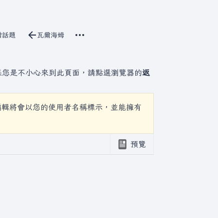
更多操作
立原始碼
增話題
瓦爾海姆
討論
associated-pages
果您是不小心來到此頁面，請點選瀏覽器的
返
編輯將會以您的使用者名稱標示，並能擁有
預覽