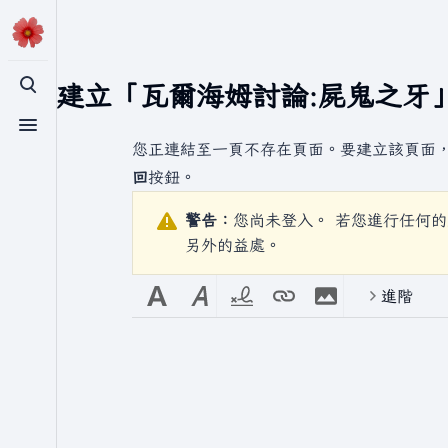
正在建立「
瓦爾海姆討論:屍鬼之牙
切換搜尋
切換選單
您正連結至一頁不存在頁面。要建立該頁面
回
按鈕。
警告：
您尚未登入。 若您進行任何的
另外的益處。
進階