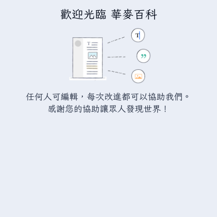
歡迎光臨 華麥百科
正在建立「
瓦爾海姆討論:幽魂噴
泉
」
您正連結至一頁不存在頁面。要建立該頁面，請在下方的編
任何人可編輯，每次改進都可以協助我們。
輯方塊中輸入內容（詳情請參考
說明頁面
）。如果您是不小
感謝您的協助讓眾人發現世界！
心來到此頁面，請點選瀏覽器的
返回
按鈕。
警告：
您尚未登入。 若您進行任何的編輯您的 IP
位址將會被公開。 若您
登入
或
建立帳號
，您的
編輯將會以您的使用者名稱標示，並能擁有另外的
益處。