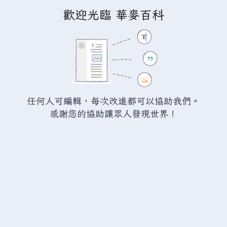
歡迎光臨 華麥百科
正在建立「
瓦爾海姆討論:廢銅
」
您正連結至一頁不存在頁面。要建立該頁面，請在下方的編
輯方塊中輸入內容（詳情請參考
說明頁面
）。如果您是不小
任何人可編輯，每次改進都可以協助我們。
心來到此頁面，請點選瀏覽器的
返回
按鈕。
感謝您的協助讓眾人發現世界！
警告：
您尚未登入。 若您進行任何的編輯您的 IP
位址將會被公開。 若您
登入
或
建立帳號
，您的
編輯將會以您的使用者名稱標示，並能擁有另外的
益處。
進階
特殊文字
說明