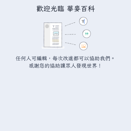
歡迎光臨 華麥百科
正在建立「
瓦爾海姆討論:污泥炸
彈
」
您正連結至一頁不存在頁面。要建立該頁面，請在下方的編
任何人可編輯，每次改進都可以協助我們。
輯方塊中輸入內容（詳情請參考
說明頁面
）。如果您是不小
感謝您的協助讓眾人發現世界！
心來到此頁面，請點選瀏覽器的
返回
按鈕。
警告：
您尚未登入。 若您進行任何的編輯您的 IP
位址將會被公開。 若您
登入
或
建立帳號
，您的
編輯將會以您的使用者名稱標示，並能擁有另外的
益處。