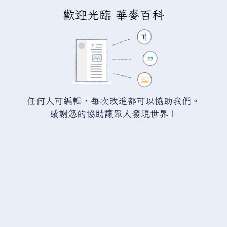
歡迎光臨 華麥百科
正在建立「
瓦爾海姆討論:火焰劍
」
您正連結至一頁不存在頁面。要建立該頁面，請在下方的編
輯方塊中輸入內容（詳情請參考
說明頁面
）。如果您是不小
任何人可編輯，每次改進都可以協助我們。
心來到此頁面，請點選瀏覽器的
返回
按鈕。
感謝您的協助讓眾人發現世界！
警告：
您尚未登入。 若您進行任何的編輯您的 IP
位址將會被公開。 若您
登入
或
建立帳號
，您的
編輯將會以您的使用者名稱標示，並能擁有另外的
益處。
進階
特殊文字
說明