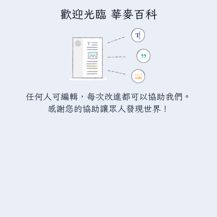
歡迎光臨 華麥百科
正在建立「
瓦爾海姆討論:火靈戰利
品
」
您正連結至一頁不存在頁面。要建立該頁面，請在下方的編
任何人可編輯，每次改進都可以協助我們。
輯方塊中輸入內容（詳情請參考
說明頁面
）。如果您是不小
感謝您的協助讓眾人發現世界！
心來到此頁面，請點選瀏覽器的
返回
按鈕。
警告：
您尚未登入。 若您進行任何的編輯您的 IP
位址將會被公開。 若您
登入
或
建立帳號
，您的
編輯將會以您的使用者名稱標示，並能擁有另外的
益處。