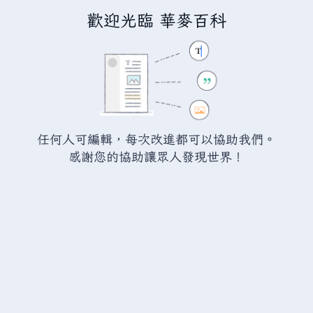
歡迎光臨 華麥百科
正在建立「
瓦爾海姆討論:燼豬皮
」
您正連結至一頁不存在頁面。要建立該頁面，請在下方的編
輯方塊中輸入內容（詳情請參考
說明頁面
）。如果您是不小
任何人可編輯，每次改進都可以協助我們。
心來到此頁面，請點選瀏覽器的
返回
按鈕。
感謝您的協助讓眾人發現世界！
警告：
您尚未登入。 若您進行任何的編輯您的 IP
位址將會被公開。 若您
登入
或
建立帳號
，您的
編輯將會以您的使用者名稱標示，並能擁有另外的
益處。
進階
特殊文字
說明