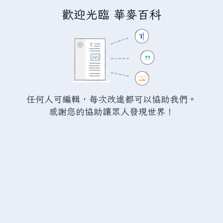
歡迎光臨 華麥百科
正在建立「
瓦爾海姆討論:精木
」
您正連結至一頁不存在頁面。要建立該頁面，請在下方的編
輯方塊中輸入內容（詳情請參考
說明頁面
）。如果您是不小
任何人可編輯，每次改進都可以協助我們。
心來到此頁面，請點選瀏覽器的
返回
按鈕。
感謝您的協助讓眾人發現世界！
警告：
您尚未登入。 若您進行任何的編輯您的 IP
位址將會被公開。 若您
登入
或
建立帳號
，您的
編輯將會以您的使用者名稱標示，並能擁有另外的
益處。
進階
特殊文字
說明