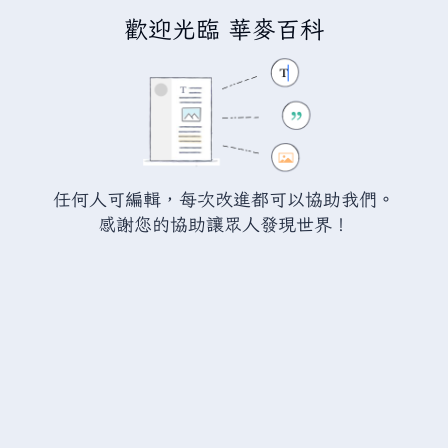
歡迎光臨 華麥百科
正在建立「
瓦爾海姆討論:蒲公英
」
您正連結至一頁不存在頁面。要建立該頁面，請在下方的編
輯方塊中輸入內容（詳情請參考
說明頁面
）。如果您是不小
任何人可編輯，每次改進都可以協助我們。
心來到此頁面，請點選瀏覽器的
返回
按鈕。
感謝您的協助讓眾人發現世界！
警告：
您尚未登入。 若您進行任何的編輯您的 IP
位址將會被公開。 若您
登入
或
建立帳號
，您的
編輯將會以您的使用者名稱標示，並能擁有另外的
益處。
進階
特殊文字
說明