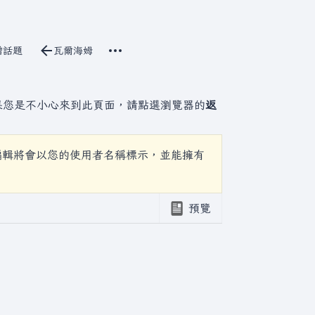
更多操作
立原始碼
增話題
瓦爾海姆
討論
associated-pages
果您是不小心來到此頁面，請點選瀏覽器的
返
編輯將會以您的使用者名稱標示，並能擁有
預覽