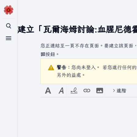
正在建立「
瓦爾海姆討論:血腥尼德
切換搜尋
切換選單
您正連結至一頁不存在頁面。要建立該頁面
回
按鈕。
警告：
您尚未登入。 若您進行任何的
另外的益處。
進階