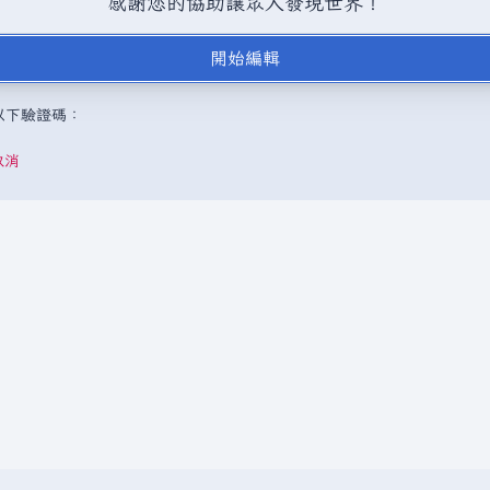
感謝您的協助讓眾人發現世界！
BY-SA（創用CC 姓名標示─相同方式分享）授權條款發佈（詳情請見
說
開始編輯
，或是取自不受版權保護的公開領域或自由資源。
請勿在未經授權的情況
成以下驗證碼：
取消