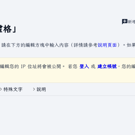
建
新
視圖
霍格
」
，請在下方的編輯方塊中輸入內容（詳情請參考
說明頁面
）。如
編輯您的 IP 位址將會被公開。 若您
登入
或
建立帳號
，您的
特殊文字
說明