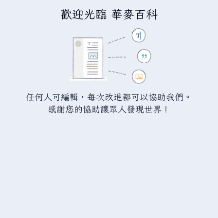
歡迎光臨 華麥百科
正在建立「
瓦爾海姆討論:銅礦石
」
您正連結至一頁不存在頁面。要建立該頁面，請在下方的編
輯方塊中輸入內容（詳情請參考
說明頁面
）。如果您是不小
任何人可編輯，每次改進都可以協助我們。
心來到此頁面，請點選瀏覽器的
返回
按鈕。
感謝您的協助讓眾人發現世界！
警告：
您尚未登入。 若您進行任何的編輯您的 IP
位址將會被公開。 若您
登入
或
建立帳號
，您的
編輯將會以您的使用者名稱標示，並能擁有另外的
益處。
進階
特殊文字
說明