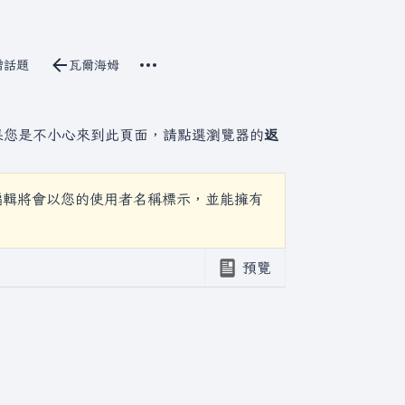
更多操作
立原始碼
增話題
瓦爾海姆
討論
associated-pages
果您是不小心來到此頁面，請點選瀏覽器的
返
編輯將會以您的使用者名稱標示，並能擁有
預覽