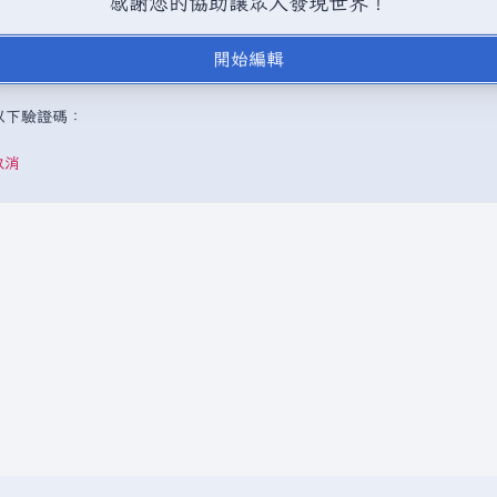
感謝您的協助讓眾人發現世界！
BY-SA（創用CC 姓名標示─相同方式分享）授權條款發佈（詳情請見
說
開始編輯
，或是取自不受版權保護的公開領域或自由資源。
請勿在未經授權的情況
成以下驗證碼：
取消