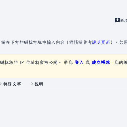
建
新
視圖
」
，請在下方的編輯方塊中輸入內容（詳情請參考
說明頁面
）。如
編輯您的 IP 位址將會被公開。 若您
登入
或
建立帳號
，您的
特殊文字
說明