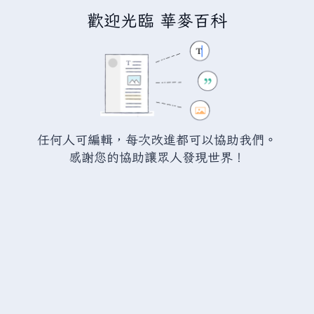
歡迎光臨 華麥百科
正在建立「
瓦爾海姆討論:鋼弩
」
您正連結至一頁不存在頁面。要建立該頁面，請在下方的編
輯方塊中輸入內容（詳情請參考
說明頁面
）。如果您是不小
任何人可編輯，每次改進都可以協助我們。
心來到此頁面，請點選瀏覽器的
返回
按鈕。
感謝您的協助讓眾人發現世界！
警告：
您尚未登入。 若您進行任何的編輯您的 IP
位址將會被公開。 若您
登入
或
建立帳號
，您的
編輯將會以您的使用者名稱標示，並能擁有另外的
益處。
進階
特殊文字
說明