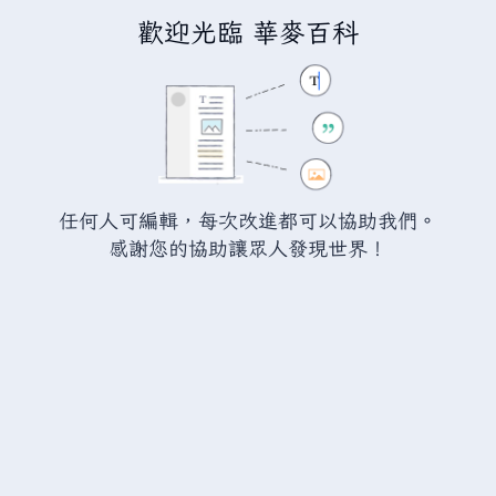
歡迎光臨 華麥百科
正在建立「
瓦爾海姆討論:霧行者
」
您正連結至一頁不存在頁面。要建立該頁面，請在下方的編
輯方塊中輸入內容（詳情請參考
說明頁面
）。如果您是不小
任何人可編輯，每次改進都可以協助我們。
心來到此頁面，請點選瀏覽器的
返回
按鈕。
感謝您的協助讓眾人發現世界！
警告：
您尚未登入。 若您進行任何的編輯您的 IP
位址將會被公開。 若您
登入
或
建立帳號
，您的
編輯將會以您的使用者名稱標示，並能擁有另外的
益處。
進階
特殊文字
說明