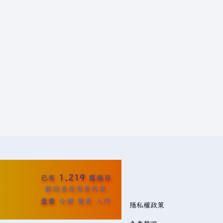
1,219
已有
篇條目
歡迎各位完善內容
查看
分類
變更
入門
隱私權政策