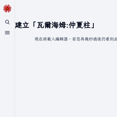
正在建立「瓦爾海姆:仲夏柱」
切換搜尋
切換選單
現在將載入編輯器，若您再幾秒過後仍看到