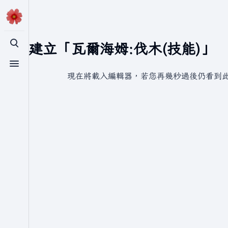
正在建立「瓦爾海姆:伐木(技能)」
切換搜尋
切換選單
現在將載入編輯器，若您再幾秒過後仍看到