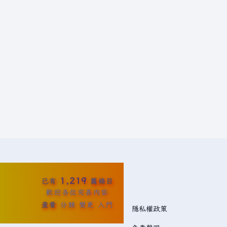
1,219
已有
篇條目
歡迎各位完善內容
查看
分類
變更
入門
隱私權政策