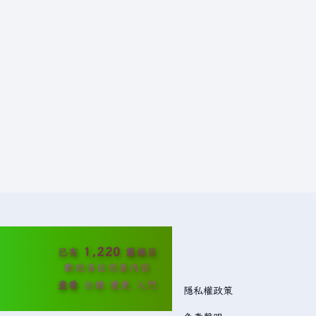
1,220
已有
篇條目
歡迎各位完善內容
查看
分類
變更
入門
隱私權政策