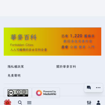
華麥百科
1,220
已有
篇條目
歡迎各位完善內容
Forbidden Cities
查看
分類
變更
入門
人人可編輯的自由百科全書
隱私權政策
關於華麥百科
免責聲明
更多操
associated
視圖
切換搜尋
切換選單
切換偏好
切