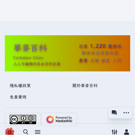
華麥百科
1,220
已有
篇條目
歡迎各位完善內容
Forbidden Cities
查看
分類
變更
入門
人人可編輯的自由百科全書
隱私權政策
關於華麥百科
免責聲明
更多操
associated
視圖
切換搜尋
切換選單
切換偏好
切