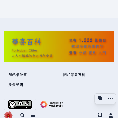
華麥百科
1,220
已有
篇條目
歡迎各位完善內容
Forbidden Cities
查看
分類
變更
入門
人人可編輯的自由百科全書
隱私權政策
關於華麥百科
免責聲明
更多操
associated
視圖
切換搜尋
切換選單
切換偏好
切