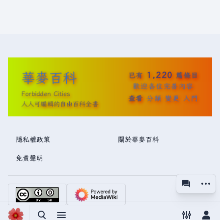
華麥百科
1,220
已有
篇條目
歡迎各位完善內容
Forbidden Cities
查看
分類
變更
入門
人人可編輯的自由百科全書
隱私權政策
關於華麥百科
免責聲明
更多操
associated
視圖
切換搜尋
切換選單
切換偏好
切