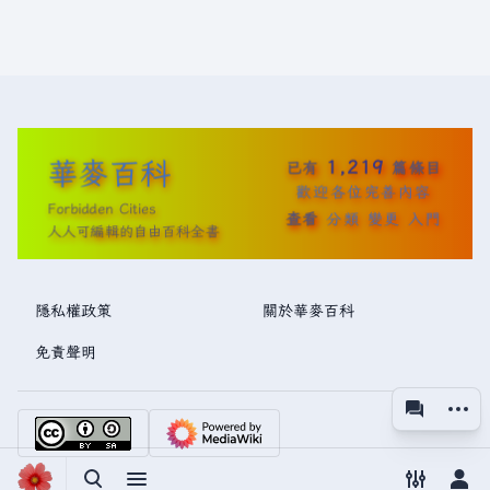
華麥百科
1,219
已有
篇條目
歡迎各位完善內容
Forbidden Cities
查看
分類
變更
入門
人人可編輯的自由百科全書
隱私權政策
關於華麥百科
免責聲明
更多操
associated
視圖
切換搜尋
切換選單
切換偏好
切