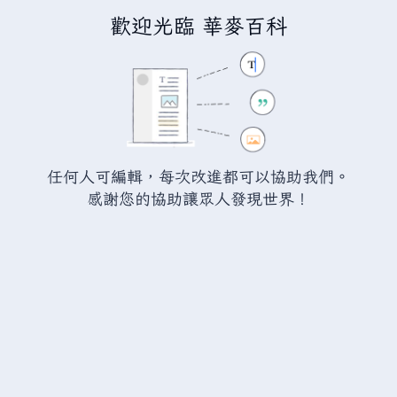
歡迎光臨 華麥百科
正在編輯
瓦爾海姆:創傷撕裂者
（章節）
警告：
您尚未登入。 若您進行任何的編輯您的 IP
任何人可編輯，每次改進都可以協助我們。
位址將會被公開。 若您
登入
或
建立帳號
，您的
感謝您的協助讓眾人發現世界！
編輯將會以您的使用者名稱標示，並能擁有另外的
益處。
切換
進階
特殊文字
說明