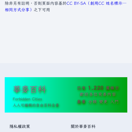
除非另有註明，否則頁面內容基於
CC BY-SA（創用CC 姓名標示─
相同方式分享）
之下可用
華麥百科
1,220
已有
篇條目
歡迎各位完善內容
Forbidden Cities
查看
分類
變更
入門
人人可編輯的自由百科全書
隱私權政策
關於華麥百科