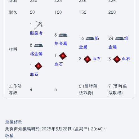
穿刺
220
223
226
229
耐久
50
100
150
200
1
撕裂者
8
16
焰
24
焰
焰金屬
8
金屬
金屬
材料
焰金屬
1
2
血石
3
血石
血石
1
血石
工作站
6 (暫時無
7 (暫時無
4
5
等級
法取得)
法取得)
最後修改
此頁面最後編輯於 2025年5月28日 (星期三) 20:40。
版權