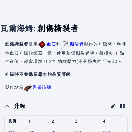
瓦爾海姆
:
創傷撕裂者
創傷撕裂者
是用
血石
和
撕裂者
製作的升級版，和其
他血石升級的武器一樣，使用創傷撕裂者時，每損失 1 點
生命值，都會增加 0.2% 的攻擊力(不是損失的百分比)。
升級時不會保留原本的品質等級
製作站為
黑鍛造爐
升級
品質
1
2
3
4