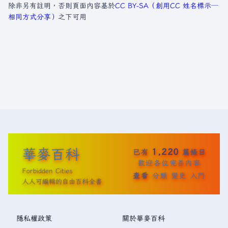
除非另有註明，否則頁面內容基於
CC BY-SA（創用CC 姓名標示─
相同方式分享）
之下可用
華麥百科
1,220
已有
篇條目
歡迎各位完善內容
Forbidden Cities
查看
分類
變更
入門
人人可編輯的自由百科全書
隱私權政策
關於華麥百科