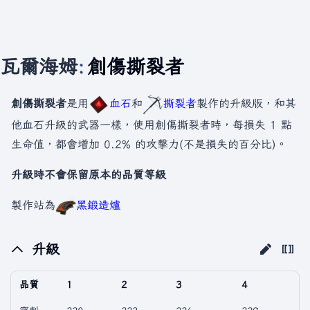
瓦爾海姆
:
創傷撕裂者
創傷撕裂者
是用
血石
和
撕裂者
製作的升級版，和其
他血石升級的武器一樣，使用創傷撕裂者時，每損失 1 點
生命值，都會增加 0.2% 的攻擊力(不是損失的百分比)。
升級時不會保留原本的品質等級
製作站為
黑鍛造爐
升級
品質
1
2
3
4