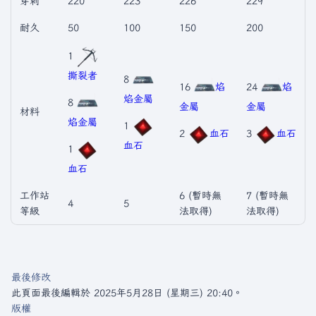
穿刺
220
223
226
229
耐久
50
100
150
200
1
撕裂者
8
16
焰
24
焰
焰金屬
8
金屬
金屬
材料
焰金屬
1
2
血石
3
血石
血石
1
血石
工作站
6 (暫時無
7 (暫時無
4
5
等級
法取得)
法取得)
最後修改
此頁面最後編輯於 2025年5月28日 (星期三) 20:40。
版權