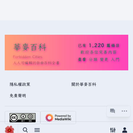
華麥百科
1,220
已有
篇條目
歡迎各位完善內容
Forbidden Cities
查看
分類
變更
入門
人人可編輯的自由百科全書
隱私權政策
關於華麥百科
免責聲明
更多操
associated
視圖
切換搜尋
切換選單
切換偏好
切