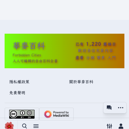
華麥百科
1,220
已有
篇條目
歡迎各位完善內容
Forbidden Cities
查看
分類
變更
入門
人人可編輯的自由百科全書
隱私權政策
關於華麥百科
免責聲明
更多操
associated
視圖
切換搜尋
切換選單
切換偏好
切