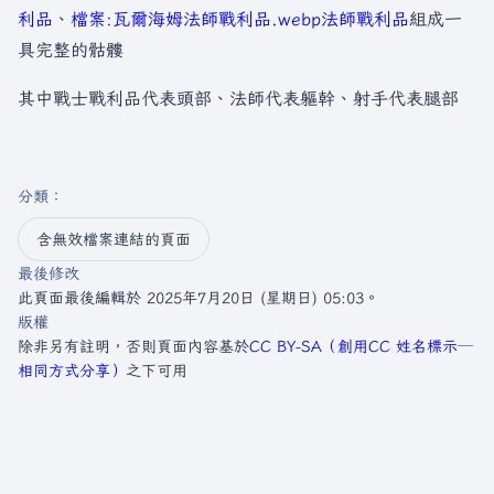
利品
、
檔案:瓦爾海姆法師戰利品.webp
法師戰利品
組成一
具完整的骷髏
其中戰士戰利品代表頭部、法師代表軀幹、射手代表腿部
分類
：​
含無效檔案連結的頁面
最後修改
此頁面最後編輯於 2025年7月20日 (星期日) 05:03。
版權
除非另有註明，否則頁面內容基於
CC BY-SA（創用CC 姓名標示─
相同方式分享）
之下可用