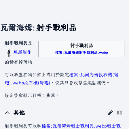
瓦爾海姆
:
射手戰利品
射手戰利品
是
射手戰利品
焦黑射手
檔案:瓦爾海姆射手戰利品.webp
的稀有掉落物
可以放置在物品架上或用於設定
檔案:瓦爾海姆投石機(弩
砲).webp
投石機(弩砲)
，使其只會攻擊焦黑骷髏們。
設定後會顯示目標：焦黑。
其他
射手戰利品可以和
檔案:瓦爾海姆戰士戰利品.webp
戰士戰