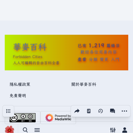
華麥百科
1,219
已有
篇條目
歡迎各位完善內容
Forbidden Cities
查看
分類
變更
入門
人人可編輯的自由百科全書
隱私權政策
關於華麥百科
免責聲明
分享此頁面
更多操
目次
視圖
associated
切換搜尋
切換選單
切換偏好
切